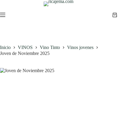
Saltar
al
contenido
Carro
de
compra
Inicio
VINOS
Vino Tinto
Vinos jovenes
Joven de Noviembre 2025